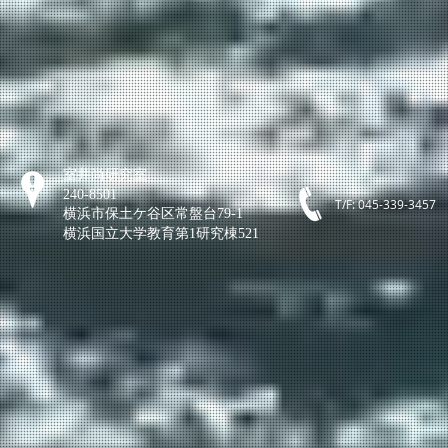
室井尚研究室
240-8501
T/F: 045-339-3457
横浜市保土ケ谷区常盤台79-1
横浜国立大学教育第1研究棟521