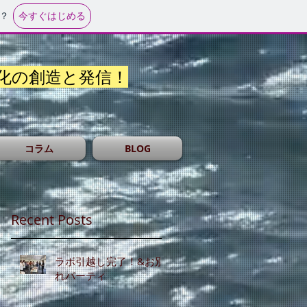
今すぐはじめる
？
化の創造と発信！
コラム
BLOG
Recent Posts
ラボ引越し完了！&お別
れパーティ