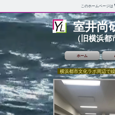
このホームページは
室井尚
（旧横浜都
ホーム
横浜都市文化ラボ周辺で繰