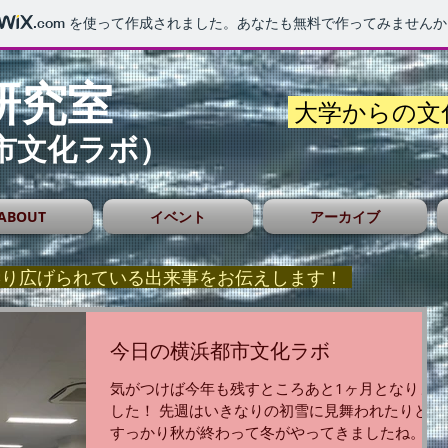
.com
を使って作成されました。あなたも無料で作ってみませんか
研究室
大学からの文
市文化ラボ）
ABOUT
イベント
アーカイブ
り広げられている出来事をお伝えします！
今日の横浜都市文化ラボ
気がつけば今年も残すところあと1ヶ月となりま
した！ 先週はいきなりの初雪に見舞われたりと、
すっかり秋が終わって冬がやってきましたね。 今