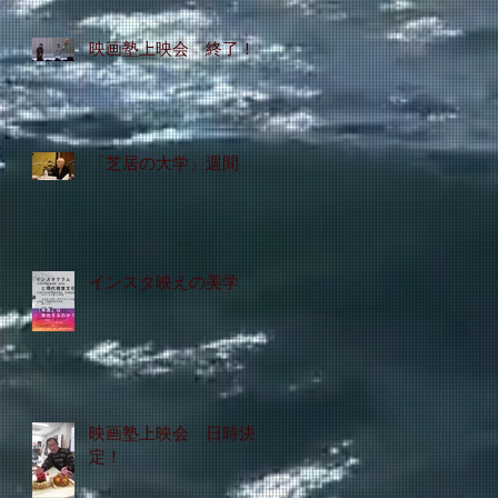
映画塾上映会 終了！
「芝居の大学」週間
インスタ映えの美学
映画塾上映会 日時決
定！