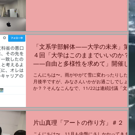
日もラボには、 たくさんの学生たちがやってき
て、 それぞれのプロジェクトの課題に向き合い、
切磋琢磨して頑張っています！...
「文系学部解体——大学の未来」第
４回「大学はこのままでいいのか？
——自由と多様性を求めて」開催し
ましたッ！
こんにちは〜。雨がやがて雪に変わったりした11
月後半ですが、みなさんいかがお過ごしでしょう
か？？そんなこんなで、11/22は連続討議「文系
学部解体——大学の未来」第４回「大学はこのま
までいいのか？——自由と多様性を求めて」を開
催しました！...
片山真理「アートの作り方」＃２
こんにちは〜。11月も中盤にさしかかってきまし